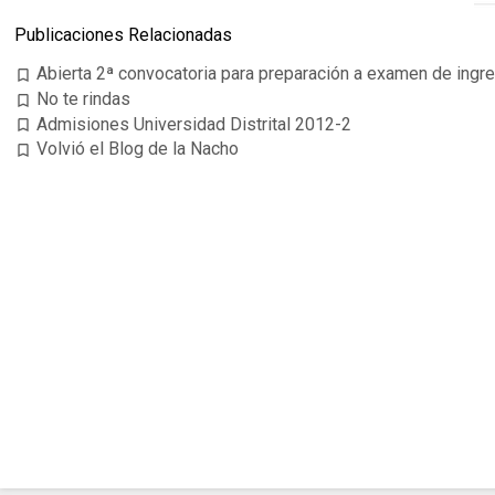
Publicaciones Relacionadas
Abierta 2ª convocatoria para preparación a examen de ingres
bookmark_border
No te rindas
bookmark_border
Admisiones Universidad Distrital 2012-2
bookmark_border
Volvió el Blog de la Nacho
bookmark_border