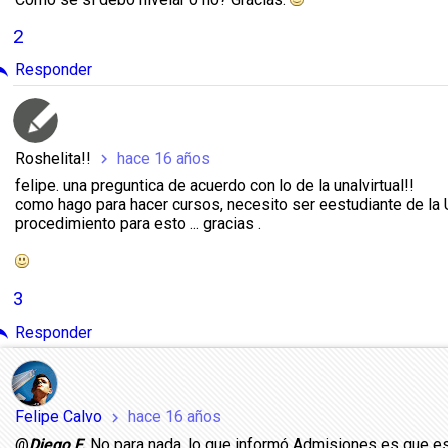
2
ply
Responder
Roshelita!!
hace 16 años
chevron_right
felipe. una preguntica de acuerdo con lo de la unalvirtual!!
como hago para hacer cursos, necesito ser eestudiante de la 
procedimiento para esto ... gracias .
3
ply
Responder
Felipe Calvo
hace 16 años
chevron_right
@
Diego F.
No para nada, lo que informó Admisiones es que es