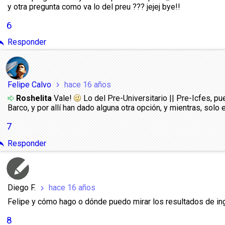
y otra pregunta como va lo del preu ??? jejej bye!!
6
ply
Responder
Felipe Calvo
hace 16 años
chevron_right
Roshelita
Vale!
Lo del Pre-Universitario || Pre-Icfes, p
Barco, y por allí han dado alguna otra opción, y mientras, solo
7
ply
Responder
Diego F.
hace 16 años
chevron_right
Felipe y cómo hago o dónde puedo mirar los resultados de in
8