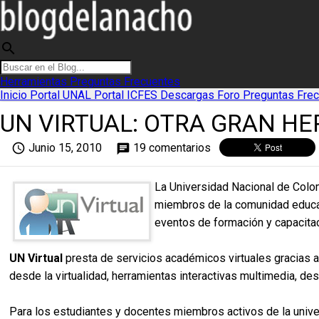
search
Herramientas
Preguntas Frecuentes
Inicio
Portal UNAL
Portal ICFES
Descargas
Foro
Preguntas Fre
UN VIRTUAL: OTRA GRAN HE
access_time
Junio 15, 2010
19 comentarios
chat
La Universidad Nacional de Colom
miembros de la comunidad educati
eventos de formación y capacitac
UN Virtual
presta de servicios académicos virtuales gracias a
desde la virtualidad, herramientas interactivas multimedia, de
Para los estudiantes y docentes miembros activos de la uni