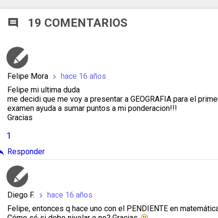
19 COMENTARIOS
comment
Felipe Mora
hace 16 años
chevron_right
Felipe mi ultima duda
me decidi que me voy a presentar a GEOGRAFIA para el prime
examen ayuda a sumar puntos a mi ponderacion!!!
Gracias
1
ply
Responder
Diego F.
hace 16 años
chevron_right
Felipe, entonces q hace uno con el PENDIENTE en matemáticas, 
Cómo sé si debo nivelar o no? Gracias.