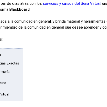
 par de días atrás con los
servicios y cursos del Sena Virtual
, u
aforma
Blackboard
.
os a la comunidad en general, y brinda material y herramientas o
uier miembro de la comunidad en general que desee aprender y c
s:
s
cias Exactas
rmería
cina
irtual