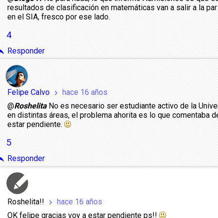
resultados de clasificación en matemáticas van a salir a la par
en el SIA, fresco por ese lado.
4
ply
Responder
Felipe Calvo
hace 16 años
chevron_right
@
Roshelita
No es necesario ser estudiante activo de la Unive
en distintas áreas, el problema ahorita es lo que comentaba de
estar pendiente.
5
ply
Responder
Roshelita!!
hace 16 años
chevron_right
OK felipe gracias voy a estar pendiente ps!!