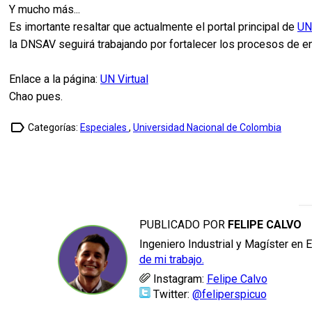
Y mucho más...
Es imortante resaltar que actualmente el portal principal de
UN 
la
DNSAV
seguirá trabajando por fortalecer los procesos de en
Enlace a la página:
UN Virtual
Chao pues.
label_outline
Categorías:
Especiales
,
Universidad Nacional de Colombia
PUBLICADO POR
FELIPE CALVO
Ingeniero Industrial y Magíster en 
de mi trabajo.
Instagram:
Felipe Calvo
Twitter:
@feliperspicuo