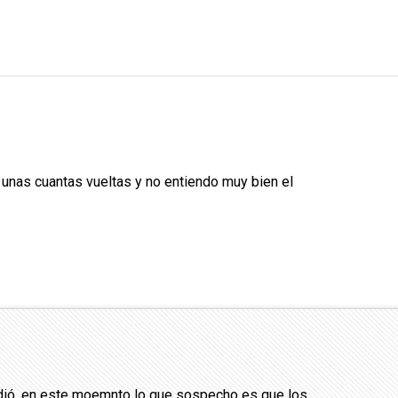
 unas cuantas vueltas y no entiendo muy bien el
edió, en este moemnto lo que sospecho es que los