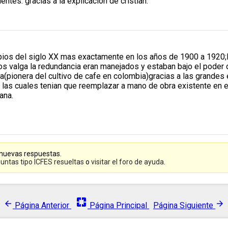
entes. gracias a la explicación de cristian.
ipios del siglo XX mas exactamente en los años de 1900 a 1920;
torios valga la redundancia eran manejados y estaban bajo el pod
a(pionera del cultivo de cafe en colombia)gracias a las grandes
en las cuales tenian que reemplazar a mano de obra existente 
ana.
 nuevas respuestas.
untas tipo ICFES resueltas
o
visitar el foro de ayuda
.
pages
arrow_back
arrow_forward
Página Anterior
Página Principal
Página Siguiente