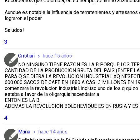
Recordemos que Colombia, en su tiempo, se limitó a la indus
Aunque es notable la influencia de terratenientes y artesanos 
lograron el poder.
Saludos!
3
Cristian
hace 15 años
chevron_right
NO NINGUNO TIENE RAZON ES LA B PORQUE LOS TE
CANTIDAD DE LA PRODUCCION BRUTA DEL PAIS (ENTRE LA
PARA Q SE DIERA LA REVOLUCION INDUSTRIAL XQ NESEC
600.000 SACOS DE CAFE EN 1880 A CASI 3 MILLONES EN 1910
comenzara la revolucion industrial, incluso uno de los q quizo
estaba a favor de la oligarquia hacendataria
ENTON ES LA B
ADEMAS LA REVOLUCION BOLCHEVIQUE ES EN RUSIA Y ES
4
Maria
hace 14 años
chevron_right