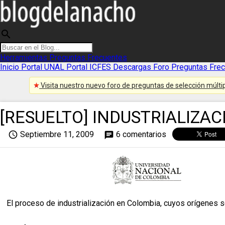
search
Herramientas
Preguntas Frecuentes
Inicio
Portal UNAL
Portal ICFES
Descargas
Foro
Preguntas Fre
Visita nuestro nuevo foro de preguntas de selección múltip
[RESUELTO] INDUSTRIALIZA
access_time
Septiembre 11, 2009
6 comentarios
chat
El proceso de industrialización en Colombia, cuyos orígenes s