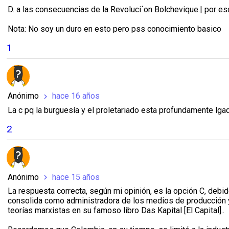
D. a las consecuencias de la Revoluci´on Bolchevique.| por eso
Nota: No soy un duro en esto pero pss conocimiento basico
1
Anónimo
hace 16 años
chevron_right
La c pq la burguesía y el proletariado esta profundamente lgad
2
Anónimo
hace 15 años
chevron_right
La respuesta correcta, según mi opinión, es la opción C, debid
consolida como administradora de los medios de producción y e
teorías marxistas en su famoso libro Das Kapital [El Capital]..