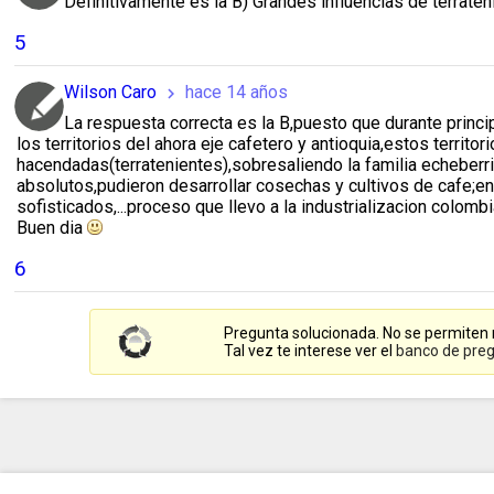
Definitivamente es la B) Grandes influencias de terrateni
5
Wilson Caro
hace 14 años
chevron_right
La respuesta correcta es la B,puesto que durante princ
los territorios del ahora eje cafetero y antioquia,estos terri
hacendadas(terratenientes),sobresaliendo la familia echeberri
absolutos,pudieron desarrollar cosechas y cultivos de cafe;
sofisticados,...proceso que llevo a la industrializacion colombi
Buen dia
6
Pregunta solucionada. No se permiten
Tal vez te interese ver el
banco de preg