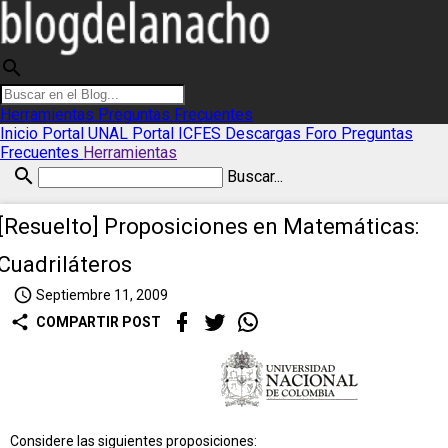
search
Herramientas
Preguntas Frecuentes
Inicio
Portal UNAL
Portal ICFES
Descargas
Foro
Preguntas
Frecuentes
Herramientas
search
Buscar...
[Resuelto] Proposiciones en Matemáticas:
Cuadriláteros
access_time
Septiembre 11, 2009
share
COMPARTIR POST
Considere las siguientes proposiciones: