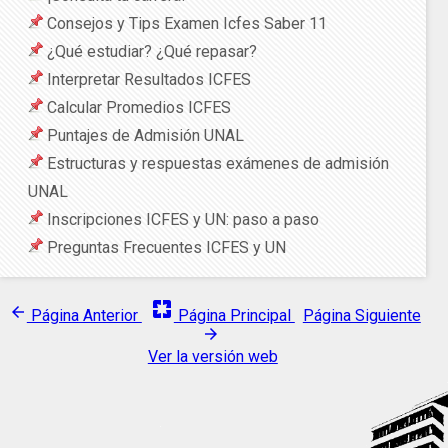
Consejos y Tips Examen Icfes Saber 11
¿Qué estudiar? ¿Qué repasar?
Interpretar Resultados ICFES
Calcular Promedios ICFES
Puntajes de Admisión UNAL
Estructuras y respuestas exámenes de admisión
UNAL
Inscripciones ICFES y UN: paso a paso
Preguntas Frecuentes ICFES y UN
pages
arrow_back
Página Anterior
Página Principal
Página Siguiente
arrow_forward
Ver la versión web