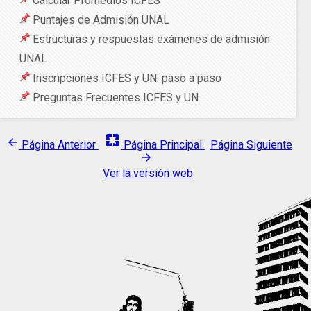
Calcular Promedios ICFES
Puntajes de Admisión UNAL
Estructuras y respuestas exámenes de admisión
UNAL
Inscripciones ICFES y UN: paso a paso
Preguntas Frecuentes ICFES y UN
pages
arrow_back
Página Anterior
Página Principal
Página Siguiente
arrow_forward
Ver la versión web