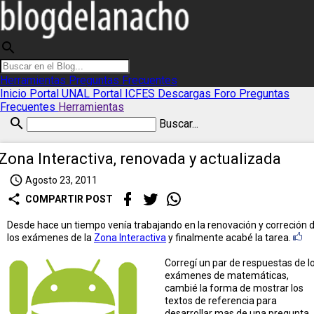
search
Herramientas
Preguntas Frecuentes
Inicio
Portal UNAL
Portal ICFES
Descargas
Foro
Preguntas
Frecuentes
Herramientas
search
Buscar...
Zona Interactiva, renovada y actualizada
access_time
Agosto 23, 2011
share
COMPARTIR POST
Desde hace un tiempo venía trabajando en la renovación y correción 
los exámenes de la
Zona Interactiva
y finalmente acabé la tarea.
Corregí un par de respuestas de l
exámenes de matemáticas,
cambié la forma de mostrar los
textos de referencia para
desarrollar mas de una pregunta,