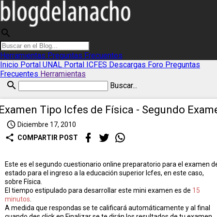
search
Herramientas
Preguntas Frecuentes
Inicio
Portal UNAL
Portal ICFES
Descargas
Foro
Preguntas
Frecuentes
Herramientas
search
Buscar...
Examen Tipo Icfes de Física - Segundo Exam
access_time
Diciembre 17, 2010
share
COMPARTIR POST
Este es el segundo cuestionario online preparatorio para el examen d
estado para el ingreso a la educación superior Icfes, en este caso,
sobre Física.
El tiempo estipulado para desarrollar este mini examen es de
15
minutos
.
A medida que respondas se te calificará automáticamente y al final
cuando des click en Finalizar se te dirán los resultados de tu examen.