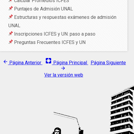
Calcular Promedios ICFES
Puntajes de Admisión UNAL
Estructuras y respuestas exámenes de admisión
UNAL
Inscripciones ICFES y UN: paso a paso
Preguntas Frecuentes ICFES y UN
pages
arrow_back
Página Anterior
Página Principal
Página Siguiente
arrow_forward
Ver la versión web