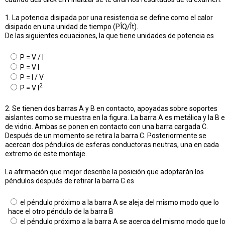
1. La potencia disipada por una resistencia se define como el calor
disipado en una unidad de tiempo (P.ÎQ/Ît).
De las siguientes ecuaciones, la que tiene unidades de potencia es
P = V / I
P = V I
P = I / V
2
P = V I
2. Se tienen dos barras A y B en contacto, apoyadas sobre soportes
aislantes como se muestra en la figura. La barra A es metálica y la B 
de vidrio. Ambas se ponen en contacto con una barra cargada C.
Después de un momento se retira la barra C. Posteriormente se
acercan dos péndulos de esferas conductoras neutras, una en cada
extremo de este montaje.
La afirmación que mejor describe la posición que adoptarán los
péndulos después de retirar la barra C es
el péndulo próximo a la barra A se aleja del mismo modo que lo
hace el otro péndulo de la barra B
el péndulo próximo a la barra A se acerca del mismo modo que l