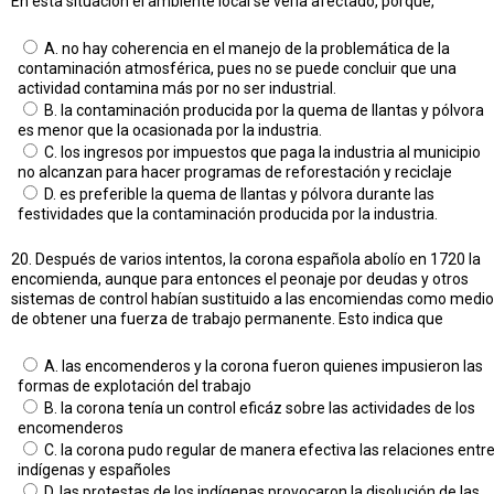
En esta situación el ambiente local se vería afectado, porque,
A. no hay coherencia en el manejo de la problemática de la
contaminación atmosférica, pues no se puede concluir que una
actividad contamina más por no ser industrial.
B. la contaminación producida por la quema de llantas y pólvora
es menor que la ocasionada por la industria.
C. los ingresos por impuestos que paga la industria al municipio
no alcanzan para hacer programas de reforestación y reciclaje
D. es preferible la quema de llantas y pólvora durante las
festividades que la contaminación producida por la industria.
20. Después de varios intentos, la corona española abolío en 1720 la
encomienda, aunque para entonces el peonaje por deudas y otros
sistemas de control habían sustituido a las encomiendas como medio
de obtener una fuerza de trabajo permanente. Esto indica que
A. las encomenderos y la corona fueron quienes impusieron las
formas de explotación del trabajo
B. la corona tenía un control eficáz sobre las actividades de los
encomenderos
C. la corona pudo regular de manera efectiva las relaciones entr
indígenas y españoles
D. las protestas de los indígenas provocaron la disolución de las