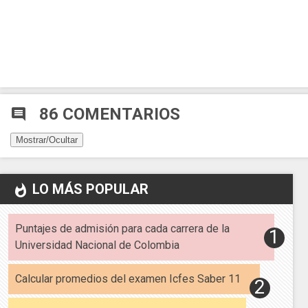
86 COMENTARIOS
comment
Mostrar/Ocultar
LO MÁS POPULAR
whatshot
Puntajes de admisión para cada carrera de la
Universidad Nacional de Colombia
Calcular promedios del examen Icfes Saber 11