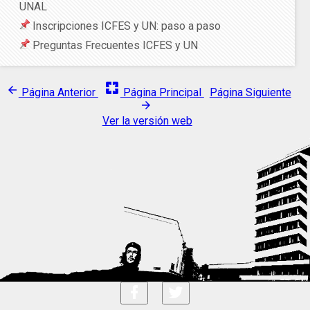
UNAL
Inscripciones ICFES y UN: paso a paso
Preguntas Frecuentes ICFES y UN
pages
arrow_back
Página Anterior
Página Principal
Página Siguiente
arrow_forward
Ver la versión web