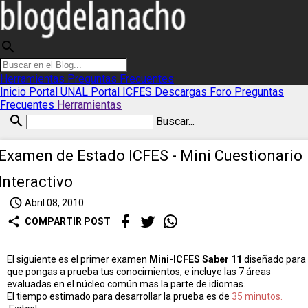
search
Herramientas
Preguntas Frecuentes
Inicio
Portal UNAL
Portal ICFES
Descargas
Foro
Preguntas
Frecuentes
Herramientas
search
Buscar...
Examen de Estado ICFES - Mini Cuestionario
Interactivo
access_time
Abril 08, 2010
share
COMPARTIR POST
El siguiente es el primer examen
Mini-ICFES Saber 11
diseñado para
que pongas a prueba tus conocimientos, e incluye las 7 áreas
evaluadas en el núcleo común mas la parte de idiomas.
El tiempo estimado para desarrollar la prueba es de
35 minutos.