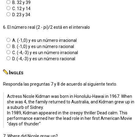
B. 32 y 39
C. 12 y 14
D. 23 y 34
6. El número real (2 - pi)/2 está en el intervalo
A. (-1,0) y es un número irracional
B. (-1,0) y es un número racional
C. (-4,-3) y es un número irracional
D. (-4,-3) y es un número racional
Inglés
Responda las preguntas 7 y 8 de acuerdo al siguiente texto.
Actress Nicole Kidman was born in Honolulu-Hawai in 1967. When
she was 4, the family returned to Australia, and Kidman grew up in
a suburb of Sidney.
In 1989, Kidman appeared in the creepy thriller Dead calm. This
performance earned her the lead role in her first American Movie
"days of thunder"
7. Where did Nicole grow up?