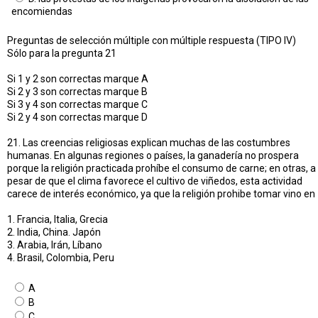
encomiendas
Preguntas de selección múltiple con múltiple respuesta (TIPO IV)
Sólo para la pregunta 21
Si 1 y 2 son correctas marque A
Si 2 y 3 son correctas marque B
Si 3 y 4 son correctas marque C
Si 2 y 4 son correctas marque D
21. Las creencias religiosas explican muchas de las costumbres
humanas. En algunas regiones o países, la ganadería no prospera
porque la religión practicada prohíbe el consumo de carne; en otras, a
pesar de que el clima favorece el cultivo de viñedos, esta actividad
carece de interés económico, ya que la religión prohibe tomar vino en
1. Francia, Italia, Grecia
2. India, China. Japón
3. Arabia, Irán, Líbano
4. Brasil, Colombia, Peru
A
B
C