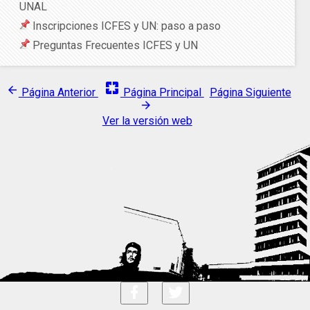
UNAL
Inscripciones ICFES y UN: paso a paso
Preguntas Frecuentes ICFES y UN
pages
arrow_back
Página Anterior
Página Principal
Página Siguiente
arrow_forward
Ver la versión web