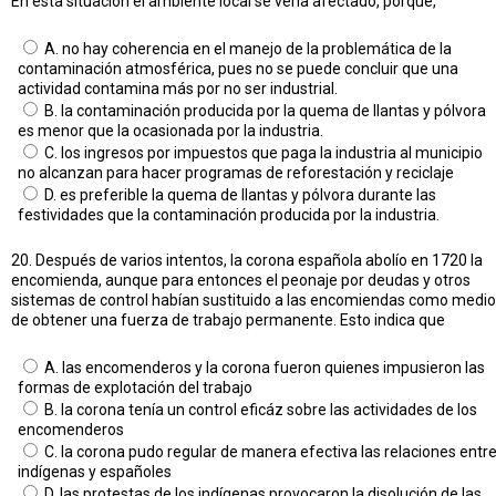
En esta situación el ambiente local se vería afectado, porque,
A. no hay coherencia en el manejo de la problemática de la
contaminación atmosférica, pues no se puede concluir que una
actividad contamina más por no ser industrial.
B. la contaminación producida por la quema de llantas y pólvora
es menor que la ocasionada por la industria.
C. los ingresos por impuestos que paga la industria al municipio
no alcanzan para hacer programas de reforestación y reciclaje
D. es preferible la quema de llantas y pólvora durante las
festividades que la contaminación producida por la industria.
20. Después de varios intentos, la corona española abolío en 1720 la
encomienda, aunque para entonces el peonaje por deudas y otros
sistemas de control habían sustituido a las encomiendas como medio
de obtener una fuerza de trabajo permanente. Esto indica que
A. las encomenderos y la corona fueron quienes impusieron las
formas de explotación del trabajo
B. la corona tenía un control eficáz sobre las actividades de los
encomenderos
C. la corona pudo regular de manera efectiva las relaciones entr
indígenas y españoles
D. las protestas de los indígenas provocaron la disolución de las