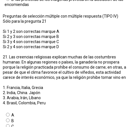
encomiendas
Preguntas de selección múltiple con múltiple respuesta (TIPO IV)
Sólo para la pregunta 21
Si 1 y 2 son correctas marque A
Si 2 y 3 son correctas marque B
Si 3 y 4 son correctas marque C
Si 2 y 4 son correctas marque D
21. Las creencias religiosas explican muchas de las costumbres
humanas. En algunas regiones o países, la ganadería no prospera
porque la religión practicada prohíbe el consumo de carne; en otras, a
pesar de que el clima favorece el cultivo de viñedos, esta actividad
carece de interés económico, ya que la religión prohibe tomar vino en
1. Francia, Italia, Grecia
2. India, China. Japón
3. Arabia, Irán, Líbano
4. Brasil, Colombia, Peru
A
B
C