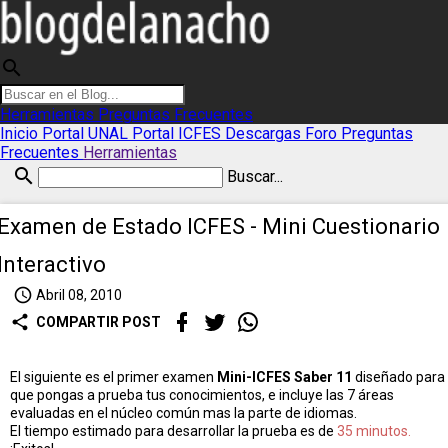
search
Herramientas
Preguntas Frecuentes
Inicio
Portal UNAL
Portal ICFES
Descargas
Foro
Preguntas
Frecuentes
Herramientas
search
Buscar...
Examen de Estado ICFES - Mini Cuestionario
Interactivo
access_time
Abril 08, 2010
share
COMPARTIR POST
El siguiente es el primer examen
Mini-ICFES Saber 11
diseñado para
que pongas a prueba tus conocimientos, e incluye las 7 áreas
evaluadas en el núcleo común mas la parte de idiomas.
El tiempo estimado para desarrollar la prueba es de
35 minutos.