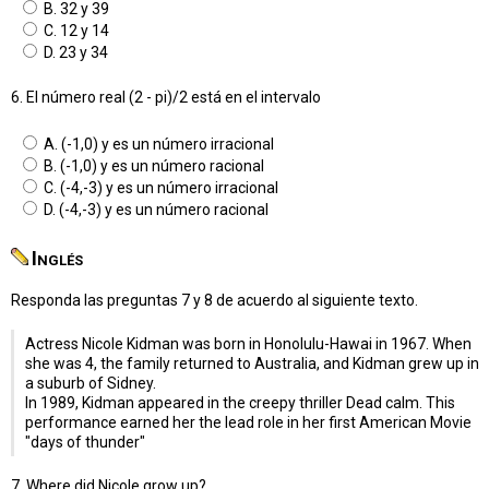
B. 32 y 39
C. 12 y 14
D. 23 y 34
6. El número real (2 - pi)/2 está en el intervalo
A. (-1,0) y es un número irracional
B. (-1,0) y es un número racional
C. (-4,-3) y es un número irracional
D. (-4,-3) y es un número racional
Inglés
Responda las preguntas 7 y 8 de acuerdo al siguiente texto.
Actress Nicole Kidman was born in Honolulu-Hawai in 1967. When
she was 4, the family returned to Australia, and Kidman grew up in
a suburb of Sidney.
In 1989, Kidman appeared in the creepy thriller Dead calm. This
performance earned her the lead role in her first American Movie
"days of thunder"
7. Where did Nicole grow up?