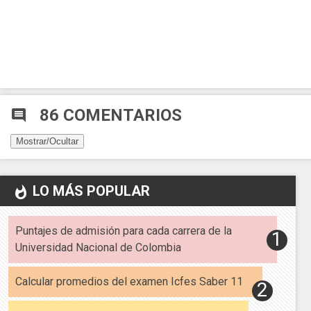
86 COMENTARIOS
comment
Mostrar/Ocultar
LO MÁS POPULAR
whatshot
Puntajes de admisión para cada carrera de la
Universidad Nacional de Colombia
Calcular promedios del examen Icfes Saber 11