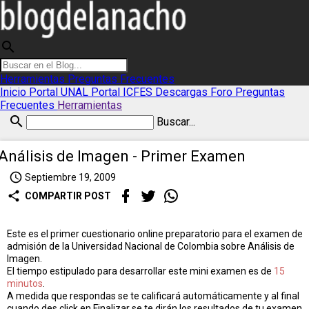
search
Herramientas
Preguntas Frecuentes
Inicio
Portal UNAL
Portal ICFES
Descargas
Foro
Preguntas
Frecuentes
Herramientas
search
Buscar...
Análisis de Imagen - Primer Examen
access_time
Septiembre 19, 2009
share
COMPARTIR POST
Este es el primer cuestionario online preparatorio para el examen de
admisión de la Universidad Nacional de Colombia sobre Análisis de
Imagen.
El tiempo estipulado para desarrollar este mini examen es de
15
minutos
.
A medida que respondas se te calificará automáticamente y al final
cuando des click en Finalizar se te dirán los resultados de tu examen.