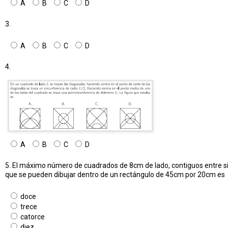
A
B
C
D
3.
A
B
C
D
4.
A
B
C
D
5. El máximo número de cuadrados de 8cm de lado, contiguos entre si
que se pueden dibujar dentro de un rectángulo de 45cm por 20cm es
doce
trece
catorce
diez