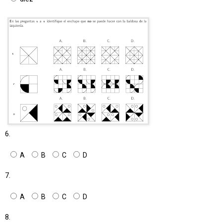
6.
A
B
C
D
7.
A
B
C
D
8.