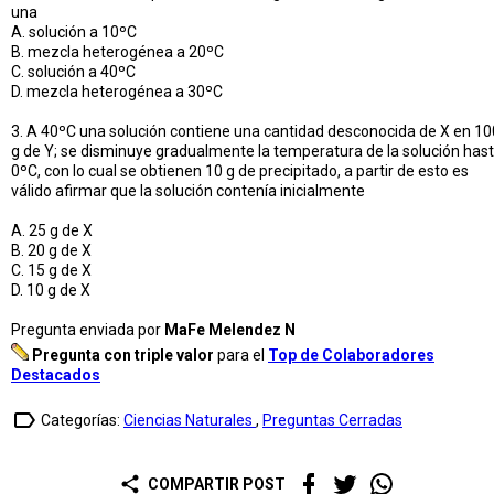
una
A. solución a 10ºC
B. mezcla heterogénea a 20ºC
C. solución a 40ºC
D. mezcla heterogénea a 30ºC
3. A 40ºC una solución contiene una cantidad desconocida de X en 10
g de Y; se disminuye gradualmente la temperatura de la solución has
0ºC, con lo cual se obtienen 10 g de precipitado, a partir de esto es
válido afirmar que la solución contenía inicialmente
A. 25 g de X
B. 20 g de X
C. 15 g de X
D. 10 g de X
Pregunta enviada por
MaFe Melendez N
Pregunta con triple valor
para el
Top de Colaboradores
Destacados
label_outline
Categorías:
Ciencias Naturales
,
Preguntas Cerradas
share
COMPARTIR POST