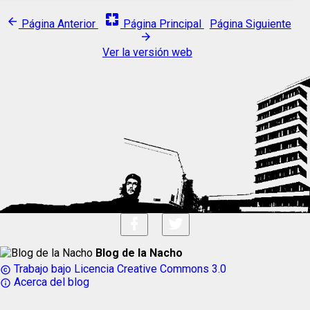
pages
arrow_back
Página Anterior
Página Principal
Página Siguiente
arrow_forward
Ver la versión web
Blog de la Nacho
Trabajo bajo Licencia Creative Commons 3.0
copyright
Acerca del blog
info_outline