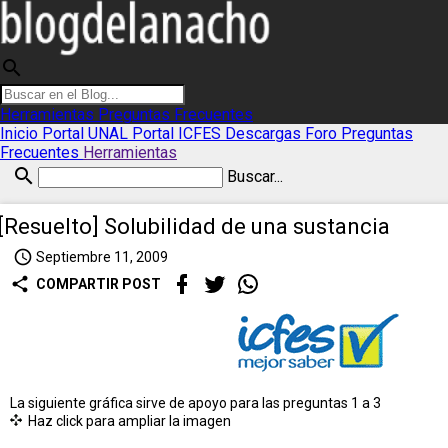
search
Herramientas
Preguntas Frecuentes
Inicio
Portal UNAL
Portal ICFES
Descargas
Foro
Preguntas
Frecuentes
Herramientas
search
Buscar...
[Resuelto] Solubilidad de una sustancia
access_time
Septiembre 11, 2009
share
COMPARTIR POST
La siguiente gráfica sirve de apoyo para las preguntas 1 a 3
Haz click para ampliar la imagen