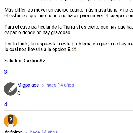
Más difícil es mover un cuerpo cuanto más masa tiene, y no c
el esfuerzo que uno tiene que hacer para mover el cuerpo, con
Para el caso particular de la Tierra sí es cierto que hay que h
espacio donde no hay gravedad.
Por lo tanto, la respuesta a este problema es que si no hay ro
lo cual nos llevaria a la opcion
E
.
Saludos.
Carlos Sz
.
3
Migpalace
hace 14 años
chevron_right
C
4
Anónimo
hace 14 años
chevron_right