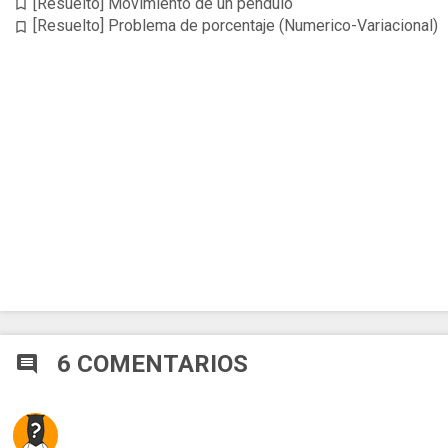
[Resuelto] Movimiento de un péndulo
bookmark_border
[Resuelto] Problema de porcentaje (Numerico-Variacional)
bookmark_border
6 COMENTARIOS
comment