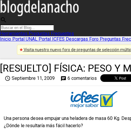
search
Herramientas
Preguntas Frecuentes
Inicio
Portal UNAL
Portal ICFES
Descargas
Foro
Preguntas Fre
Visita nuestro nuevo foro de preguntas de selección múltip
[RESUELTO] FÍSICA: PESO 
access_time
Septiembre 11, 2009
6 comentarios
chat
Una persona desea empujar una heladera de masa 60 Kg. Desp
¿Dónde le resultaría más fácil hacerlo?