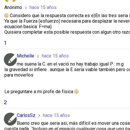
Anónimo
hace 15 años
chevron_right
Considero que la respuesta correcta es e)En las tres seria
Ya que la Fuerza (esfuerzo) necesaria para desplazar la nevera
ecuacion basica: F=ma).
Quisiera completar esta posible respuesta con algun otro ra
1
Michelle
hace 15 años
chevron_right
me suena la C. en el vació no hay trabajo igual P : m.g
la gravedad si infiere . aunque la E seria viable también per
para moverlos
Le preguntare a mi profe de física
2
CarlosSz
hace 15 años
chevron_right
Bueno creo que seria asi, más difícil es mover una cosa
cuesta nada.
"Incluso en el espacio cualquier cosa que uno to