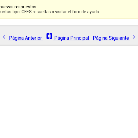
 nuevas respuestas.
untas tipo ICFES resueltas
o
visitar el foro de ayuda
.
pages
arrow_back
arrow_forward
Página Anterior
Página Principal
Página Siguiente