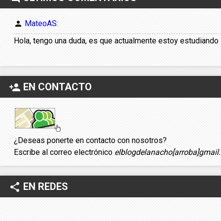
MateoAS:
person
Hola, tengo una duda, es que actualmente estoy estudiando in
EN CONTACTO
person_add
¿Deseas ponerte en contacto con nosotros?
Escribe al correo electrónico
elblogdelanacho[arroba]gmail
EN REDES
share