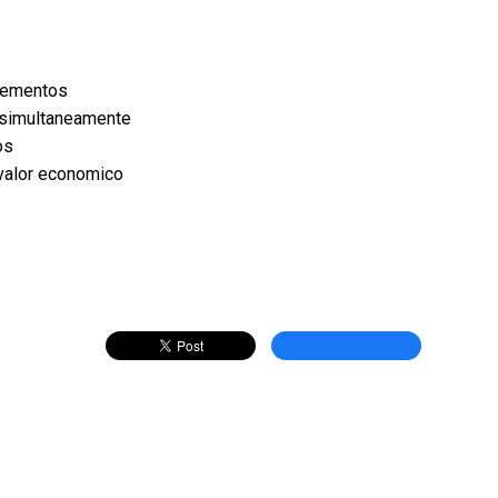
elementos
n simultaneamente
os
 valor economico