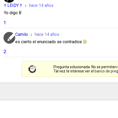
† LEIDY †
hace 14 años
chevron_right
Yo digo B
1
Camilo
hace 14 años
chevron_right
es cierto el enunciado se contradice
2
Pregunta solucionada. No se permiten
Tal vez te interese ver el
banco de preg