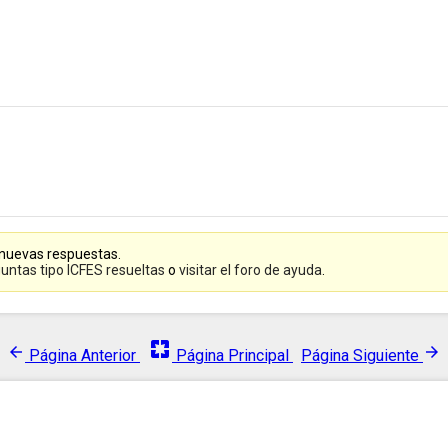
 nuevas respuestas.
untas tipo ICFES resueltas
o
visitar el foro de ayuda
.
pages
arrow_back
arrow_forward
Página Anterior
Página Principal
Página Siguiente