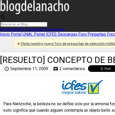
search
Herramientas
Preguntas Frecuentes
Inicio
Portal UNAL
Portal ICFES
Descargas
Foro
Preguntas Fre
Visita nuestro nuevo foro de preguntas de selección múltip
[RESUELTO] CONCEPTO DE B
access_time
Septiembre 11, 2009
2 comentarios
chat
Para Nietzsche, la belleza no se define solo por la armonia fo
esto significa que cuando alguien contempla un objeto bello s