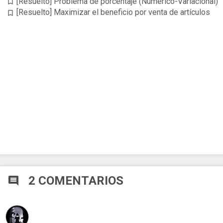
[Resuelto] Problema de porcentaje (Numerico-Variacional)
bookmark_border
[Resuelto] Maximizar el beneficio por venta de artículos
bookmark_border
2 COMENTARIOS
comment