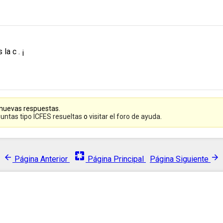
la c . ¡
 nuevas respuestas.
untas tipo ICFES resueltas
o
visitar el foro de ayuda
.
pages
arrow_back
arrow_forward
Página Anterior
Página Principal
Página Siguiente