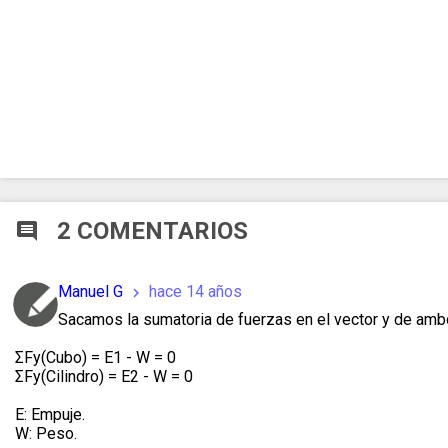
2 COMENTARIOS
comment
Manuel G
hace 14 años
chevron_right
Sacamos la sumatoria de fuerzas en el vector y de amb
ΣFy(Cubo) = E1 - W = 0
ΣFy(Cilindro) = E2 - W = 0
E: Empuje.
W: Peso.