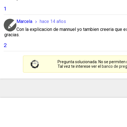
1
Marcela
hace 14 años
chevron_right
Con la explicacion de mannuel yo tambien creeria que es 
gracias.
2
Pregunta solucionada. No se permiten
Tal vez te interese ver el
banco de preg