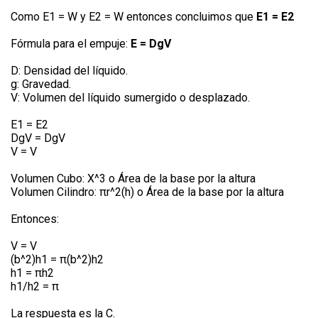
Como E1 = W y E2 = W entonces concluimos que
E1 = E2
Fórmula para el empuje:
E = DgV
D: Densidad del líquido.
g: Gravedad.
V: Volumen del líquido sumergido o desplazado.
E1 = E2
DgV = DgV
V = V
Volumen Cubo: X^3 o Área de la base por la altura
Volumen Cilindro: πr^2(h) o Área de la base por la altura
Entonces:
V = V
(b^2)h1 = π(b^2)h2
h1 = πh2
h1/h2 = π
La respuesta es la C.