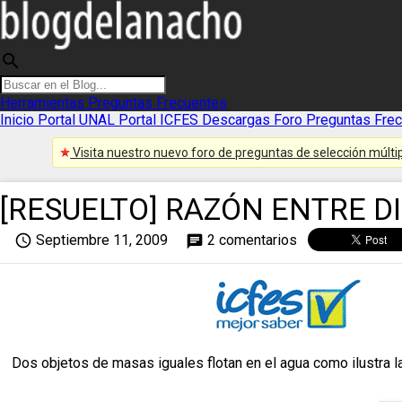
search
Herramientas
Preguntas Frecuentes
Inicio
Portal UNAL
Portal ICFES
Descargas
Foro
Preguntas Fre
Visita nuestro nuevo foro de preguntas de selección múltip
[RESUELTO] RAZÓN ENTRE D
access_time
Septiembre 11, 2009
2 comentarios
chat
Dos objetos de masas iguales flotan en el agua como ilustra la