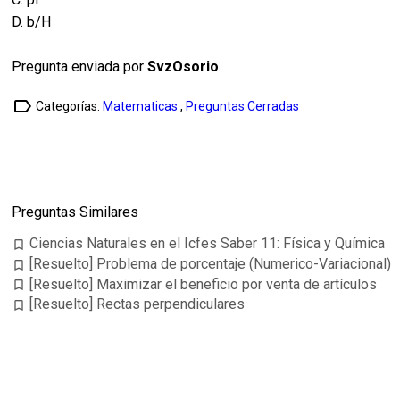
D. b/H
Pregunta enviada por
SvzOsorio
label_outline
Categorías:
Matematicas
,
Preguntas Cerradas
Preguntas Similares
Ciencias Naturales en el Icfes Saber 11: Física y Química
bookmark_border
[Resuelto] Problema de porcentaje (Numerico-Variacional)
bookmark_border
[Resuelto] Maximizar el beneficio por venta de artículos
bookmark_border
[Resuelto] Rectas perpendiculares
bookmark_border