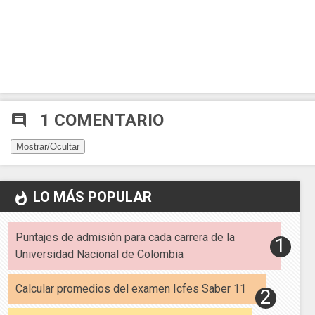
1 COMENTARIO
comment
Mostrar/Ocultar
LO MÁS POPULAR
whatshot
Puntajes de admisión para cada carrera de la
Universidad Nacional de Colombia
Calcular promedios del examen Icfes Saber 11