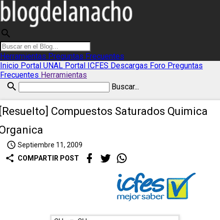
search
Herramientas
Preguntas Frecuentes
Inicio
Portal UNAL
Portal ICFES
Descargas
Foro
Preguntas
Frecuentes
Herramientas
search
Buscar...
[Resuelto] Compuestos Saturados Quimica
Organica
access_time
Septiembre 11, 2009
share
COMPARTIR POST