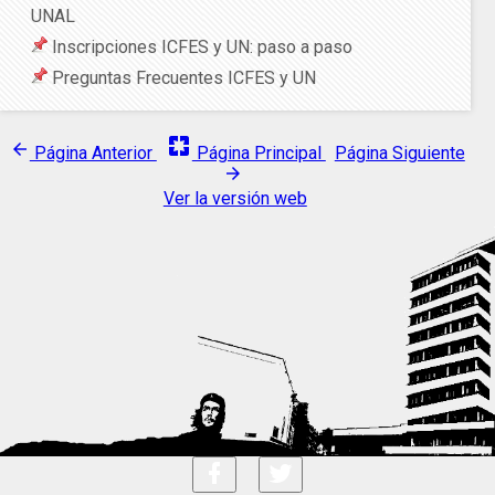
UNAL
Inscripciones ICFES y UN: paso a paso
Preguntas Frecuentes ICFES y UN
pages
arrow_back
Página Anterior
Página Principal
Página Siguiente
arrow_forward
Ver la versión web