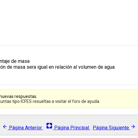
entaje de masa
ión de masa sera igual en relación al volumen de agua.
 nuevas respuestas.
untas tipo ICFES resueltas
o
visitar el foro de ayuda
.
pages
arrow_back
arrow_forward
Página Anterior
Página Principal
Página Siguiente