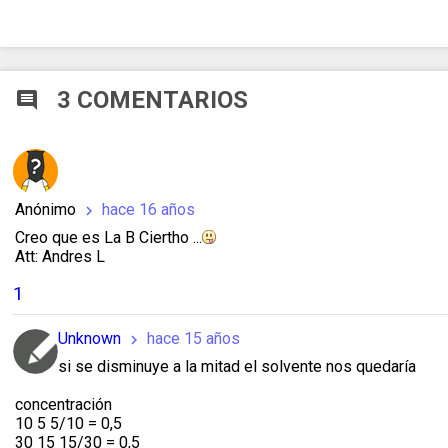
3 COMENTARIOS
comment
Anónimo
hace 16 años
chevron_right
Creo que es La B Ciertho ...
Att: Andres L
1
Unknown
hace 15 años
chevron_right
si se disminuye a la mitad el solvente nos quedaría
concentración
10 5 5/10 = 0,5
30 15 15/30 = 0,5