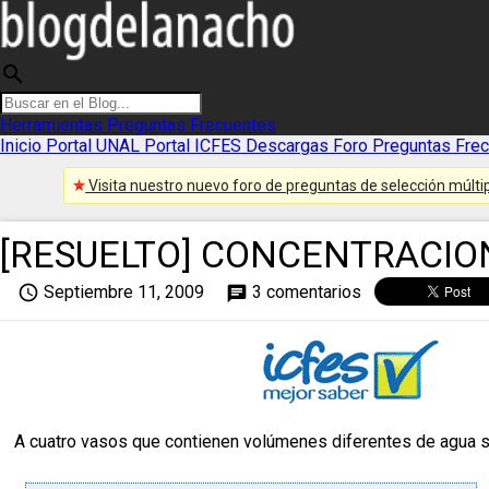
search
Herramientas
Preguntas Frecuentes
Inicio
Portal UNAL
Portal ICFES
Descargas
Foro
Preguntas Fre
Visita nuestro nuevo foro de preguntas de selección múltip
[RESUELTO] CONCENTRACIO
access_time
Septiembre 11, 2009
3 comentarios
chat
A cuatro vasos que contienen volúmenes diferentes de agua se 