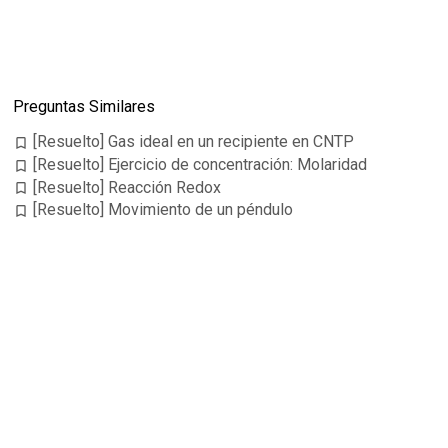
Preguntas Similares
[Resuelto] Gas ideal en un recipiente en CNTP
bookmark_border
[Resuelto] Ejercicio de concentración: Molaridad
bookmark_border
[Resuelto] Reacción Redox
bookmark_border
[Resuelto] Movimiento de un péndulo
bookmark_border