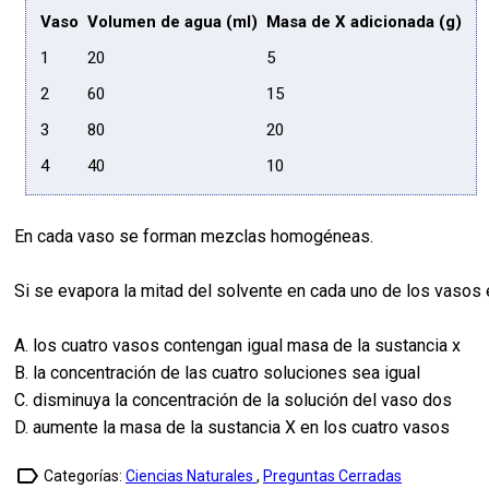
Vaso
Volumen de agua (ml)
Masa de X adicionada (g)
1
20
5
2
60
15
3
80
20
4
40
10
En cada vaso se forman mezclas homogéneas.
Si se evapora la mitad del solvente en cada uno de los vasos 
A. los cuatro vasos contengan igual masa de la sustancia x
B. la concentración de las cuatro soluciones sea igual
C. disminuya la concentración de la solución del vaso dos
D. aumente la masa de la sustancia X en los cuatro vasos
label_outline
Categorías:
Ciencias Naturales
,
Preguntas Cerradas