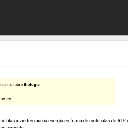
te caso, sobre
Biología
.
examen.
s células invierten mucha energía en forma de moléculas de ATP 
 que aumente