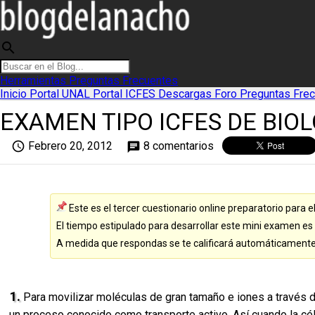
search
Herramientas
Preguntas Frecuentes
Inicio
Portal UNAL
Portal ICFES
Descargas
Foro
Preguntas Fre
EXAMEN TIPO ICFES DE BIO
access_time
Febrero 20, 2012
8 comentarios
chat
Este es el tercer cuestionario online preparatorio para 
El tiempo estipulado para desarrollar este mini examen es
A medida que respondas se te calificará automáticamente y 
1.
Para movilizar moléculas de gran tamaño e iones a través d
un proceso conocido como transporte activo. Así cuando la cé