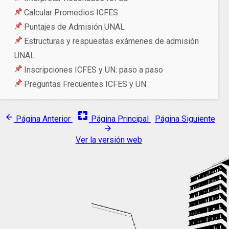
Calcular Promedios ICFES
Puntajes de Admisión UNAL
Estructuras y respuestas exámenes de admisión
UNAL
Inscripciones ICFES y UN: paso a paso
Preguntas Frecuentes ICFES y UN
pages
arrow_back
Página Anterior
Página Principal
Página Siguiente
arrow_forward
Ver la versión web