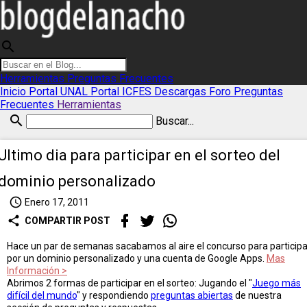
search
Herramientas
Preguntas Frecuentes
Inicio
Portal UNAL
Portal ICFES
Descargas
Foro
Preguntas
Frecuentes
Herramientas
search
Buscar...
Ultimo dia para participar en el sorteo del
dominio personalizado
access_time
Enero 17, 2011
share
COMPARTIR POST
Hace un par de semanas sacabamos al aire el concurso para participa
por un dominio personalizado y una cuenta de Google Apps.
Mas
Información >
Abrimos 2 formas de participar en el sorteo: Jugando el "
Juego más
difícil del mundo
" y respondiendo
preguntas abiertas
de nuestra