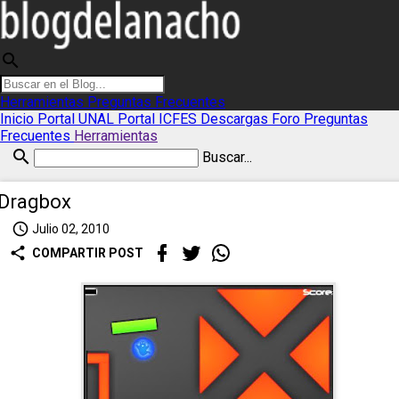
search
Herramientas
Preguntas Frecuentes
Inicio
Portal UNAL
Portal ICFES
Descargas
Foro
Preguntas
Frecuentes
Herramientas
search
Buscar...
Dragbox
access_time
Julio 02, 2010
share
COMPARTIR POST