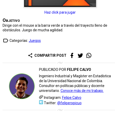
Haz click para jugar
Objetivo
Dirige con el mouse a la barra verde a través del trayecto lleno de
obstáculos. Juego de mucha agilidad.
label_outline
Categorías:
Juegos
share
COMPARTIR POST
PUBLICADO POR
FELIPE CALVO
Ingeniero Industrial y Magíster en Estadística
de la Universidad Nacional de Colombia.
Consultor en políticas públicas y docente
universitario.
Conoce más de mi trabajo.
Instagram:
Felipe Calvo
Twitter:
@feliperspicuo