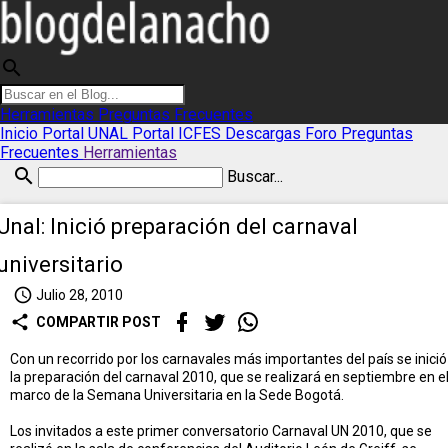
search
Herramientas
Preguntas Frecuentes
Inicio
Portal UNAL
Portal ICFES
Descargas
Foro
Preguntas
Frecuentes
Herramientas
search
Buscar...
Unal: Inició preparación del carnaval
universitario
access_time
Julio 28, 2010
share
COMPARTIR POST
Con un recorrido por los carnavales más importantes del país se inició
la preparación del carnaval 2010, que se realizará en septiembre en e
marco de la Semana Universitaria en la Sede Bogotá.
Los invitados a este primer conversatorio Carnaval UN 2010, que se