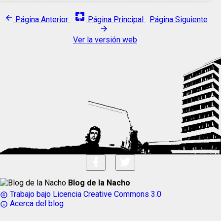
pages
arrow_back
Página Anterior
Página Principal
Página Siguiente
arrow_forward
Ver la versión web
Blog de la Nacho
Trabajo bajo Licencia Creative Commons 3.0
copyright
Acerca del blog
info_outline