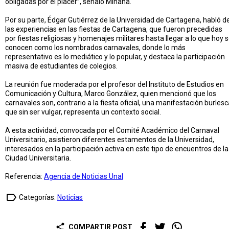
obligadas por el placer”, señaló Miñana.
Por su parte, Édgar Gutiérrez de la Universidad de Cartagena, habló d
las experiencias en las fiestas de Cartagena, que fueron precedidas
por fiestas religiosas y homenajes militares hasta llegar a lo que hoy 
conocen como los nombrados carnavales, donde lo más
representativo es lo mediático y lo popular, y destaca la participación
masiva de estudiantes de colegios.
La reunión fue moderada por el profesor del Instituto de Estudios en
Comunicación y Cultura, Marco González, quien mencionó que los
carnavales son, contrario a la fiesta oficial, una manifestación burlesc
que sin ser vulgar, representa un contexto social.
A esta actividad, convocada por el Comité Académico del Carnaval
Universitario, asistieron diferentes estamentos de la Universidad,
interesados en la participación activa en este tipo de encuentros de la
Ciudad Universitaria.
Referencia:
Agencia de Noticias Unal
label_outline
Categorías:
Noticias
share
COMPARTIR POST