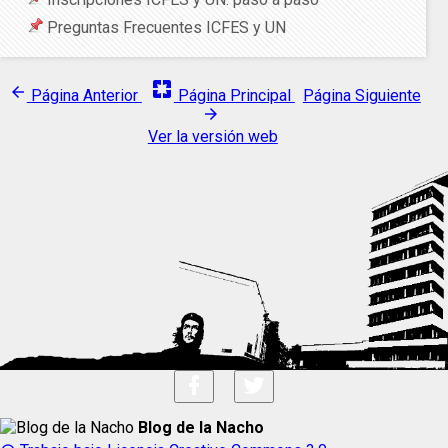
Preguntas Frecuentes ICFES y UN
pages
arrow_back
Página Anterior
Página Principal
Página Siguiente
arrow_forward
Ver la versión web
Blog de la Nacho