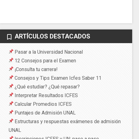
ARTÍCULOS DESTACADOS
bookmark_border
Pasar a la Universidad Nacional
12 Consejos para el Examen
¡Consulta tu carrera!
Consejos y Tips Examen Icfes Saber 11
¿Qué estudiar? ¿Qué repasar?
Interpretar Resultados ICFES
Calcular Promedios ICFES
Puntajes de Admisión UNAL
Estructuras y respuestas exámenes de admisión
UNAL
Inscripciones ICFES y UN: paso a paso