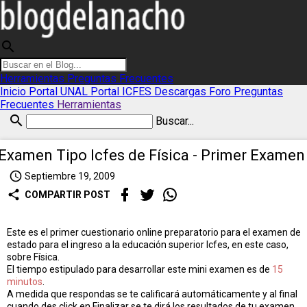
search
Herramientas
Preguntas Frecuentes
Inicio
Portal UNAL
Portal ICFES
Descargas
Foro
Preguntas
Frecuentes
Herramientas
search
Buscar...
Examen Tipo Icfes de Física - Primer Examen
access_time
Septiembre 19, 2009
share
COMPARTIR POST
Este es el primer cuestionario online preparatorio para el examen de
estado para el ingreso a la educación superior Icfes, en este caso,
sobre Física.
El tiempo estipulado para desarrollar este mini examen es de
15
minutos
.
A medida que respondas se te calificará automáticamente y al final
cuando des click en Finalizar se te dirá los resultados de tu examen.