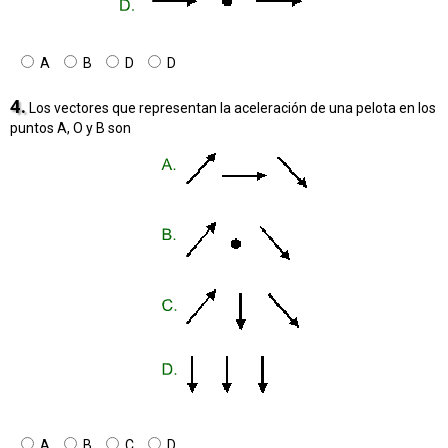
A
B
D
D
4.
Los vectores que representan la aceleración de una pelota en los
puntos A, O y B son
A
B
C
D