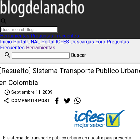
search
Herramientas
Preguntas Frecuentes
Inicio
Portal UNAL
Portal ICFES
Descargas
Foro
Preguntas
Frecuentes
Herramientas
search
Buscar...
[Resuelto] Sistema Transporte Publico Urban
en Colombia
access_time
Septiembre 11, 2009
share
COMPARTIR POST
El sistema de transporte público urbano en nuestro país presenta