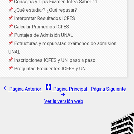
Consejos y Tips Examen Icfes Saber 11
¿Qué estudiar? ¿Qué repasar?
Interpretar Resultados ICFES
Calcular Promedios ICFES
Puntajes de Admisión UNAL
Estructuras y respuestas exámenes de admisión
UNAL
Inscripciones ICFES y UN: paso a paso
Preguntas Frecuentes ICFES y UN
pages
arrow_back
Página Anterior
Página Principal
Página Siguiente
arrow_forward
Ver la versión web