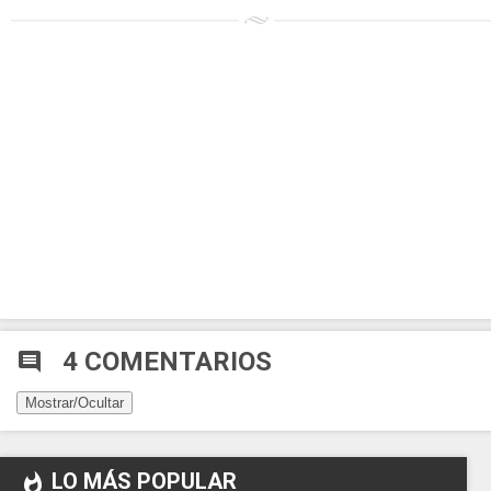
4 COMENTARIOS
comment
Mostrar/Ocultar
LO MÁS POPULAR
whatshot