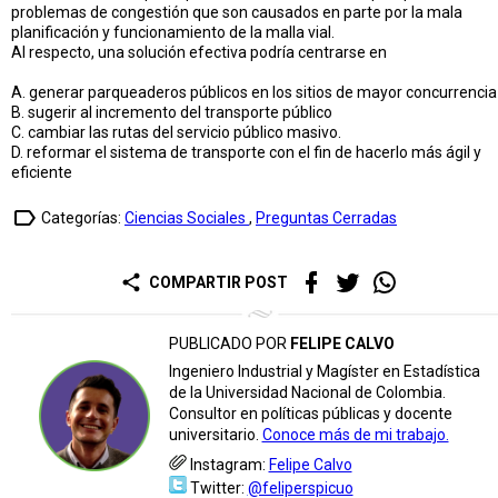
problemas de congestión que son causados en parte por la mala
planificación y funcionamiento de la malla vial.
Al respecto, una solución efectiva podría centrarse en
A. generar parqueaderos públicos en los sitios de mayor concurrencia
B. sugerir al incremento del transporte público
C. cambiar las rutas del servicio público masivo.
D. reformar el sistema de transporte con el fin de hacerlo más ágil y
eficiente
label_outline
Categorías:
Ciencias Sociales
,
Preguntas Cerradas
share
COMPARTIR POST
PUBLICADO POR
FELIPE CALVO
Ingeniero Industrial y Magíster en Estadística
de la Universidad Nacional de Colombia.
Consultor en políticas públicas y docente
universitario.
Conoce más de mi trabajo.
Instagram:
Felipe Calvo
Twitter:
@feliperspicuo