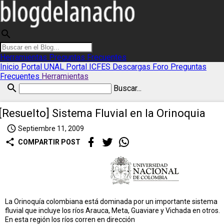
search
Herramientas
Preguntas Frecuentes
Inicio
Portal UNAL
Portal ICFES
Descargas
Foro
Preguntas
Frecuentes
Herramientas
search
Buscar...
[Resuelto] Sistema Fluvial en la Orinoquia
access_time
Septiembre 11, 2009
share
COMPARTIR POST
La Orinoquía colombiana está dominada por un importante sistema
fluvial que incluye los ríos Arauca, Meta, Guaviare y Vichada en otros.
En esta región los ríos corren en dirección