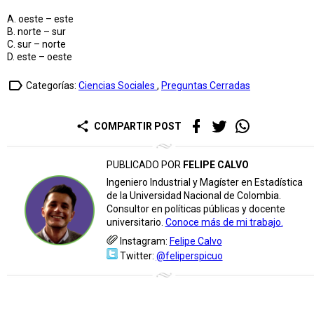
A. oeste – este
B. norte – sur
C. sur – norte
D. este – oeste
label_outline
Categorías:
Ciencias Sociales
,
Preguntas Cerradas
share
COMPARTIR POST
PUBLICADO POR
FELIPE CALVO
Ingeniero Industrial y Magíster en Estadística
de la Universidad Nacional de Colombia.
Consultor en políticas públicas y docente
universitario.
Conoce más de mi trabajo.
Instagram:
Felipe Calvo
Twitter:
@feliperspicuo