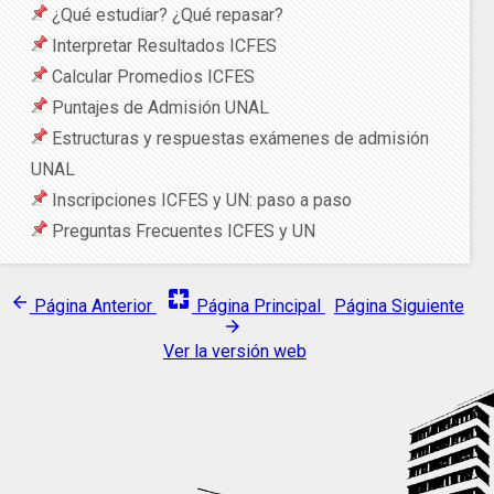
¿Qué estudiar? ¿Qué repasar?
Interpretar Resultados ICFES
Calcular Promedios ICFES
Puntajes de Admisión UNAL
Estructuras y respuestas exámenes de admisión
UNAL
Inscripciones ICFES y UN: paso a paso
Preguntas Frecuentes ICFES y UN
pages
arrow_back
Página Anterior
Página Principal
Página Siguiente
arrow_forward
Ver la versión web