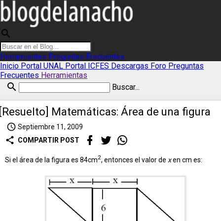
search
Herramientas
Preguntas Frecuentes
Inicio
Portal UNAL
Portal ICFES
Descargas
Foro
Preguntas
Frecuentes
Herramientas
search
Buscar...
[Resuelto] Matemáticas: Área de una figura
access_time
Septiembre 11, 2009
share
COMPARTIR POST
2
Si el área de la figura es 84cm
, entonces el valor de
x
en cm es: