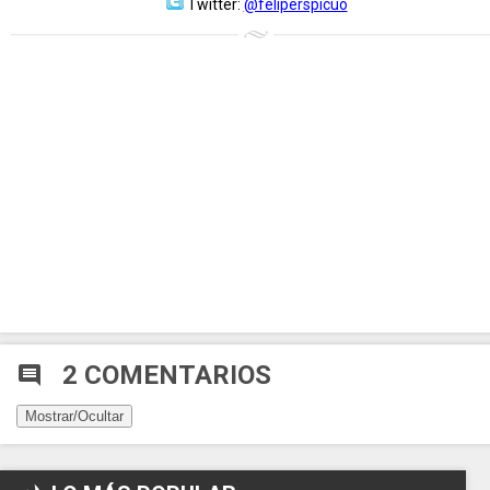
Twitter:
@feliperspicuo
2 COMENTARIOS
comment
Mostrar/Ocultar