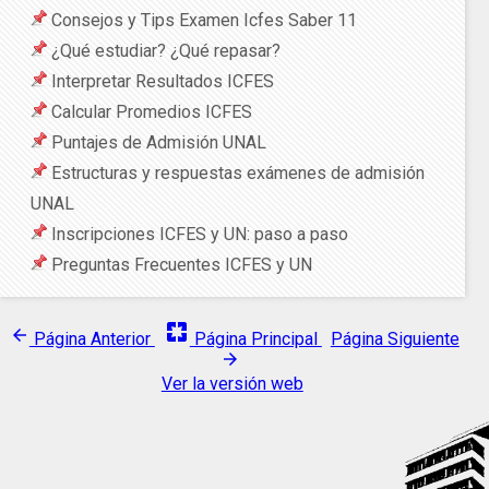
Consejos y Tips Examen Icfes Saber 11
¿Qué estudiar? ¿Qué repasar?
Interpretar Resultados ICFES
Calcular Promedios ICFES
Puntajes de Admisión UNAL
Estructuras y respuestas exámenes de admisión
UNAL
Inscripciones ICFES y UN: paso a paso
Preguntas Frecuentes ICFES y UN
pages
arrow_back
Página Anterior
Página Principal
Página Siguiente
arrow_forward
Ver la versión web