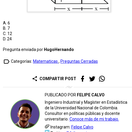
A. 6
B. 7
C. 12
D. 24
Pregunta enviada por
HugoHernando
label_outline
Categorías:
Matematicas
,
Preguntas Cerradas
share
COMPARTIR POST
PUBLICADO POR
FELIPE CALVO
Ingeniero Industrial y Magíster en Estadística
de la Universidad Nacional de Colombia.
Consultor en políticas públicas y docente
universitario.
Conoce más de mi trabajo.
Instagram:
Felipe Calvo