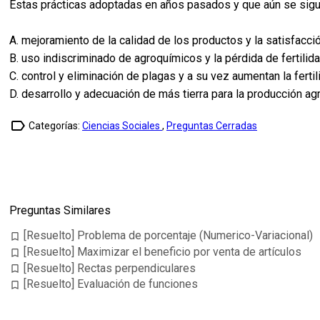
Estas prácticas adoptadas en años pasados y que aún se sigu
A. mejoramiento de la calidad de los productos y la satisfacc
B. uso indiscriminado de agroquímicos y la pérdida de fertilid
C. control y eliminación de plagas y a su vez aumentan la ferti
D. desarrollo y adecuación de más tierra para la producción agr
label_outline
Categorías:
Ciencias Sociales
,
Preguntas Cerradas
Preguntas Similares
[Resuelto] Problema de porcentaje (Numerico-Variacional)
bookmark_border
[Resuelto] Maximizar el beneficio por venta de artículos
bookmark_border
[Resuelto] Rectas perpendiculares
bookmark_border
[Resuelto] Evaluación de funciones
bookmark_border