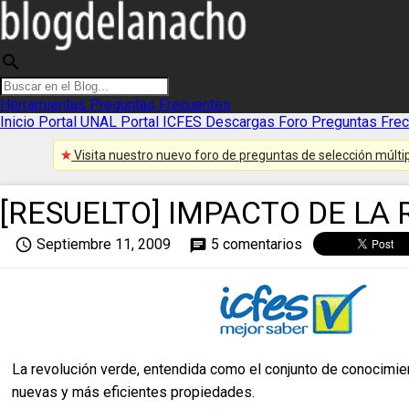
search
Herramientas
Preguntas Frecuentes
Inicio
Portal UNAL
Portal ICFES
Descargas
Foro
Preguntas Fre
Visita nuestro nuevo foro de preguntas de selección múltip
[RESUELTO] IMPACTO DE LA
access_time
Septiembre 11, 2009
5 comentarios
chat
La revolución verde, entendida como el conjunto de conocimient
nuevas y más eficientes propiedades.