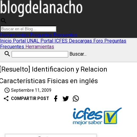
search
Herramientas
Preguntas Frecuentes
Inicio
Portal UNAL
Portal ICFES
Descargas
Foro
Preguntas
Frecuentes
Herramientas
search
Buscar...
[Resuelto] Identificacion y Relacion
Características Fisicas en inglés
access_time
Septiembre 11, 2009
share
COMPARTIR POST