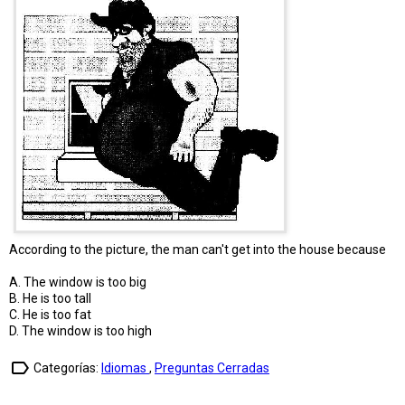
According to the picture, the man can't get into the house because
A. The window is too big
B. He is too tall
C. He is too fat
D. The window is too high
label_outline
Categorías:
Idiomas
,
Preguntas Cerradas