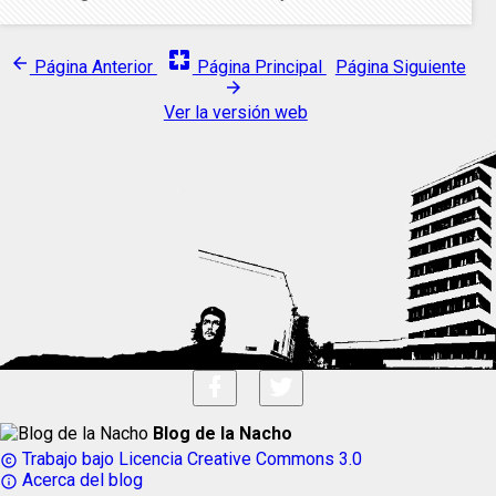
pages
arrow_back
Página Anterior
Página Principal
Página Siguiente
arrow_forward
Ver la versión web
Blog de la Nacho
Trabajo bajo Licencia Creative Commons 3.0
copyright
Acerca del blog
info_outline