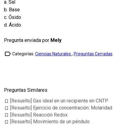
a. Sal
b. Base
c. Óxido
d. Ácido
Pregunta enviada por
Mely
label_outline
Categorías:
Ciencias Naturales
,
Preguntas Cerradas
Preguntas Similares
[Resuelto] Gas ideal en un recipiente en CNTP
bookmark_border
[Resuelto] Ejercicio de concentración: Molaridad
bookmark_border
[Resuelto] Reacción Redox
bookmark_border
[Resuelto] Movimiento de un péndulo
bookmark_border