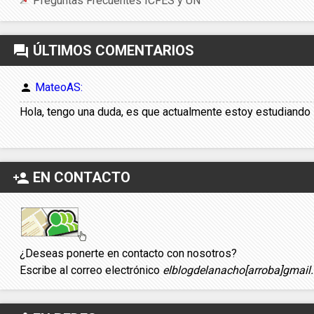
Preguntas Frecuentes ICFES y UN
ÚLTIMOS COMENTARIOS
forum
MateoAS:
person
Hola, tengo una duda, es que actualmente estoy estudiando in
EN CONTACTO
person_add
¿Deseas ponerte en contacto con nosotros?
Escribe al correo electrónico
elblogdelanacho[arroba]gmail