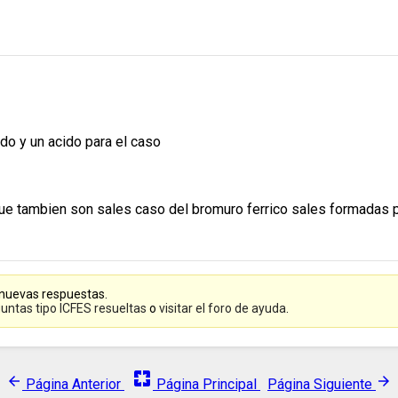
do y un acido para el caso
 que tambien son sales caso del bromuro ferrico sales formadas p
 nuevas respuestas.
untas tipo ICFES resueltas
o
visitar el foro de ayuda
.
pages
arrow_back
arrow_forward
Página Anterior
Página Principal
Página Siguiente