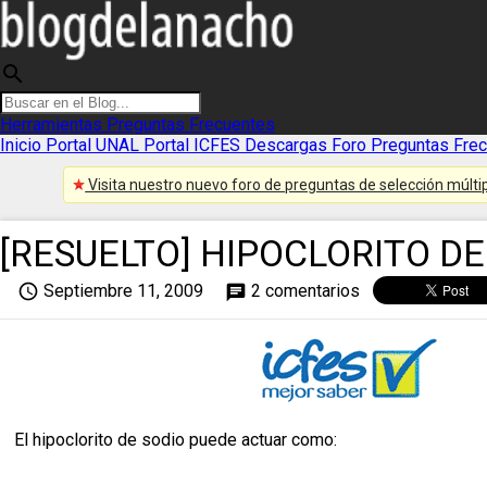
search
Herramientas
Preguntas Frecuentes
Inicio
Portal UNAL
Portal ICFES
Descargas
Foro
Preguntas Fre
Visita nuestro nuevo foro de preguntas de selección múltip
[RESUELTO] HIPOCLORITO D
access_time
Septiembre 11, 2009
2 comentarios
chat
El hipoclorito de sodio puede actuar como: