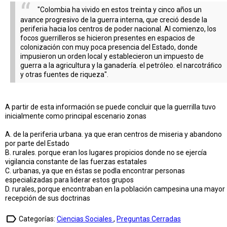
"Colombia ha vivido en estos treinta y cinco años un
avance progresivo de la guerra interna, que creció desde la
periferia hacia los centros de poder nacional. Al comienzo, los
focos guerrilleros se hicieron presentes en espacios de
colonización con muy poca presencia del Estado, donde
impusieron un orden local y establecieron un impuesto de
guerra a la agricultura y la ganadería. el petróleo. el narcotráﬁco
y otras fuentes de riqueza".
A partir de esta información se puede concluir que la guerrilla tuvo
inicialmente como principal escenario zonas
A. de la periferia urbana. ya que eran centros de miseria y abandono
por parte del Estado
B. rurales. porque eran los lugares propicios donde no se ejercía
vigilancia constante de las fuerzas estatales
C. urbanas, ya que en éstas se podla encontrar personas
especializadas para liderar estos grupos
D. rurales, porque encontraban en la población campesina una mayor
recepción de sus doctrinas
label_outline
Categorías:
Ciencias Sociales
,
Preguntas Cerradas