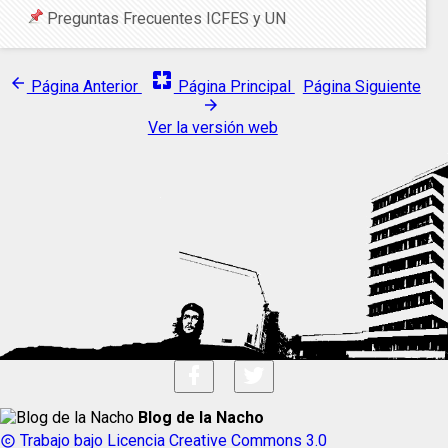
Preguntas Frecuentes ICFES y UN
pages
arrow_back
Página Anterior
Página Principal
Página Siguiente
arrow_forward
Ver la versión web
Blog de la Nacho
Trabajo bajo Licencia Creative Commons 3.0
copyright