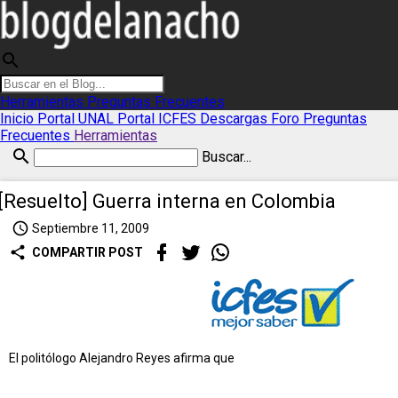
search
Herramientas
Preguntas Frecuentes
Inicio
Portal UNAL
Portal ICFES
Descargas
Foro
Preguntas
Frecuentes
Herramientas
search
Buscar...
[Resuelto] Guerra interna en Colombia
access_time
Septiembre 11, 2009
share
COMPARTIR POST
El politólogo Alejandro Reyes afirma que