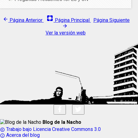
pages
arrow_back
Página Anterior
Página Principal
Página Siguiente
arrow_forward
Ver la versión web
Blog de la Nacho
Trabajo bajo Licencia Creative Commons 3.0
copyright
Acerca del blog
info_outline