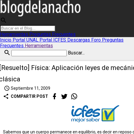
search
Herramientas
Preguntas Frecuentes
Inicio
Portal UNAL
Portal ICFES
Descargas
Foro
Preguntas
Frecuentes
Herramientas
search
Buscar...
[Resuelto] Física: Aplicación leyes de mecáni
clásica
access_time
Septiembre 11, 2009
share
COMPARTIR POST
Sabemos que un cuerpo permanece en equilibrio, es decir en reposo 