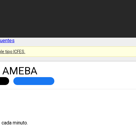
cuentes
le tipo ICFES.
A AMEBA
 cada minuto.