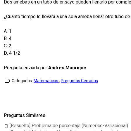
Dos amebas en un tubo de ensayo pueden llenarlo por comple
¿Cuanto tiempo le llevará a una sola ameba llenar otro tubo 
A: 1
B: 4
C: 2
D: 4 1/2
Pregunta enviada por
Andres Manrique
label_outline
Categorías:
Matematicas
,
Preguntas Cerradas
Preguntas Similares
[Resuelto] Problema de porcentaje (Numerico-Variacional)
bookmark_border