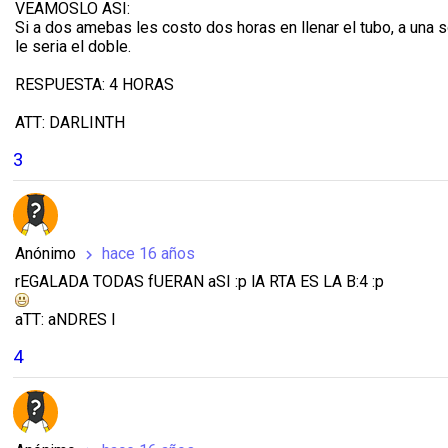
VEAMOSLO ASI:
Si a dos amebas les costo dos horas en llenar el tubo, a una so
le seria el doble.
RESPUESTA: 4 HORAS
ATT: DARLINTH
3
Anónimo
hace 16 años
chevron_right
rEGALADA TODAS fUERAN aSI :p lA RTA ES LA B:4 :p
aTT: aNDRES l
4