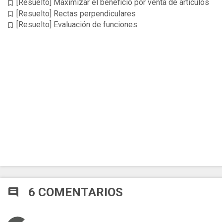
[Resuelto] Maximizar el beneficio por venta de artículos
bookmark_border
[Resuelto] Rectas perpendiculares
bookmark_border
[Resuelto] Evaluación de funciones
bookmark_border
6 COMENTARIOS
comment