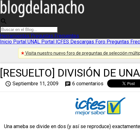
search
Herramientas
Preguntas Frecuentes
Inicio
Portal UNAL
Portal ICFES
Descargas
Foro
Preguntas Fre
Visita nuestro nuevo foro de preguntas de selección múltip
[RESUELTO] DIVISIÓN DE UN
access_time
Septiembre 11, 2009
6 comentarios
chat
Una ameba se divide en dos (y así se reproduce) exactamente