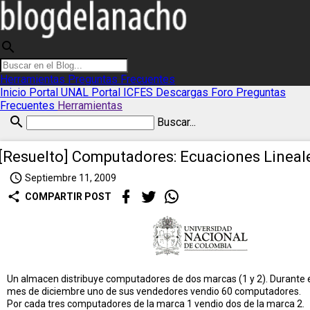
search
Herramientas
Preguntas Frecuentes
Inicio
Portal UNAL
Portal ICFES
Descargas
Foro
Preguntas
Frecuentes
Herramientas
search
Buscar...
[Resuelto] Computadores: Ecuaciones Lineal
access_time
Septiembre 11, 2009
share
COMPARTIR POST
Un almacen distribuye computadores de dos marcas (1 y 2). Durante 
mes de diciembre uno de sus vendedores vendio 60 computadores.
Por cada tres computadores de la marca 1 vendio dos de la marca 2.