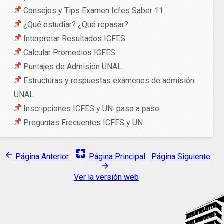
Consejos y Tips Examen Icfes Saber 11
¿Qué estudiar? ¿Qué repasar?
Interpretar Resultados ICFES
Calcular Promedios ICFES
Puntajes de Admisión UNAL
Estructuras y respuestas exámenes de admisión
UNAL
Inscripciones ICFES y UN: paso a paso
Preguntas Frecuentes ICFES y UN
pages
arrow_back
Página Anterior
Página Principal
Página Siguiente
arrow_forward
Ver la versión web