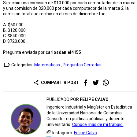
Si recibio una comision de $10.000 por cada computador de la marca 
y una comision de $20.000 por cada computador de la marca 2, la
comision total que recibio en el mes de diciembre fue
A. $60.000
B. $120.000
C. $840.000
D. $720.000
Pregunta enviada por
carlosdaniel4155
label_outline
Categorías:
Matematicas
,
Preguntas Cerradas
share
COMPARTIR POST
PUBLICADO POR
FELIPE CALVO
Ingeniero Industrial y Magíster en Estadística
de la Universidad Nacional de Colombia.
Consultor en políticas públicas y docente
universitario.
Conoce más de mi trabajo.
Instagram:
Felipe Calvo