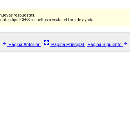
 nuevas respuestas.
untas tipo ICFES resueltas
o
visitar el foro de ayuda
.
pages
arrow_back
arrow_forward
Página Anterior
Página Principal
Página Siguiente