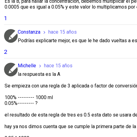
Es la B, para hallar la concentracion, debemos multiplicar el p
0.0005 que es igual a 0.05% y este valor lo multiplicamos po
1
Constanza
hace 15 años
chevron_right
Podrías explicarte mejor, es que le he dado vueltas a e
2
Michelle
hace 15 años
chevron_right
la respuesta es la A
Se empieza con una regla de 3 aplicada o factor de conversió
100% --------- 1000 ml
0.05%--------- ?
el resultado de esta regla de tres es 0.5 esta dato se usara d
hay ya nos dimos cuenta que se cumple la primera parte de la