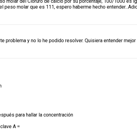
eso molar del Cloruro de calcio por su porcentaje, 100/1000 es igu
r el peso molar que es 111, espero haberme hecho entender...Adi
ste problema y no lo he podido resolver. Quisiera entender mejor
n
espués para hallar la concentración
 clave A =