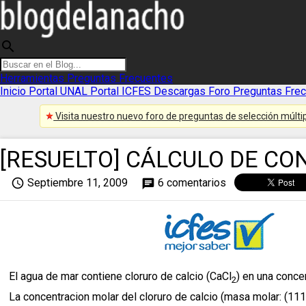
search
Herramientas
Preguntas Frecuentes
Inicio
Portal UNAL
Portal ICFES
Descargas
Foro
Preguntas Fre
Visita nuestro nuevo foro de preguntas de selección múltip
[RESUELTO] CÁLCULO DE C
access_time
Septiembre 11, 2009
6 comentarios
chat
El agua de mar contiene cloruro de calcio (CaCl
) en una conce
2
La concentracion molar del cloruro de calcio (masa molar: (111