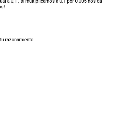
al a 0,1 , si multiplicamos a 0,1 por 0.005 nos da
os!
 tu razonamiento.