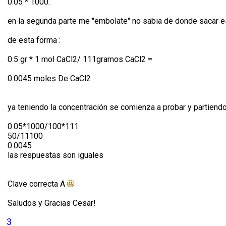
0.05 * 1000.
en la segunda parte me "embolate" no sabia de donde sacar es
de esta forma :
0.5 gr * 1 mol CaCl2/ 111gramos CaCl2 =
0.0045 moles De CaCl2
ya teniendo la concentración se comienza a probar y partiend
0.05*1000/100*111
50/11100
0.0045
las respuestas son iguales
Clave correcta A
Saludos y Gracias Cesar!
3