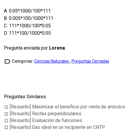
A. 0.05*1000/100*111
B. 0.005*100/1000*111
C. 111*1000/100*0.05
D. 111*100/1000*0.05
Pregunta enviada por
Lorena
label_outline
Categorías:
Ciencias Naturales
,
Preguntas Cerradas
Preguntas Similares
[Resuelto] Maximizar el beneficio por venta de artículos
bookmark_border
[Resuelto] Rectas perpendiculares
bookmark_border
[Resuelto] Evaluación de funciones
bookmark_border
[Resuelto] Gas ideal en un recipiente en CNTP
bookmark_border