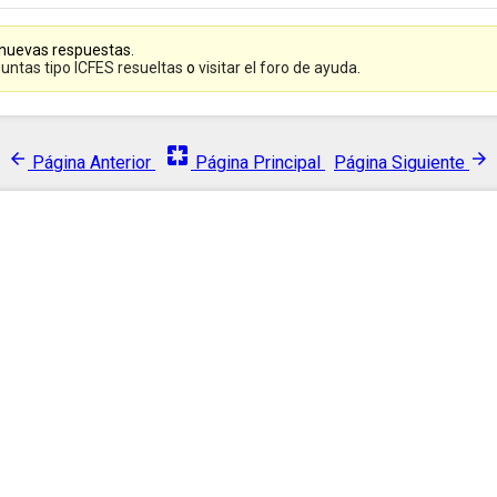
 nuevas respuestas.
untas tipo ICFES resueltas
o
visitar el foro de ayuda
.
pages
arrow_back
arrow_forward
Página Anterior
Página Principal
Página Siguiente