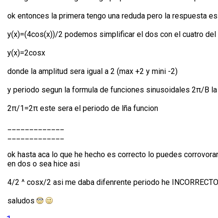
ok entonces la primera tengo una reduda pero la respuesta es
y(x)=(4cos(x))/2 podemos simplificar el dos con el cuatro de
y(x)=2cosx
donde la amplitud sera igual a 2 (max +2 y mini -2)
y periodo segun la formula de funciones sinusoidales 2π/B la
2π/1=2π este sera el periodo de lña funcion
_____________
_____________
ok hasta aca lo que he hecho es correcto lo puedes corrovora
en dos o sea hice asi
4/2 ^ cosx/2 asi me daba difenrente periodo he INCORRECTO
saludos