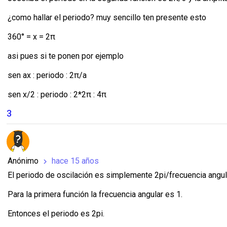
¿como hallar el periodo? muy sencillo ten presente esto
360° = x = 2π
asi pues si te ponen por ejemplo
sen ax : periodo : 2π/a
sen x/2 : periodo : 2*2π : 4π
3
Anónimo
hace 15 años
chevron_right
El periodo de oscilación es simplemente 2pi/frecuencia angul
Para la primera función la frecuencia angular es 1.
Entonces el periodo es 2pi.