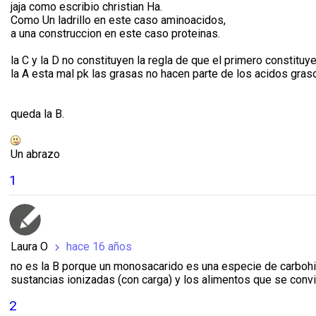
jaja como escribio christian Ha.
Como Un ladrillo en este caso aminoacidos,
a una construccion en este caso proteinas.
la C y la D no constituyen la regla de que el primero constituye
la A esta mal pk las grasas no hacen parte de los acidos gras
queda la B.
Un abrazo
1
Laura O
hace 16 años
chevron_right
no es la B porque un monosacarido es una especie de carbohid
sustancias ionizadas (con carga) y los alimentos que se conv
2