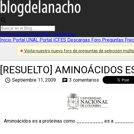
search
Herramientas
Preguntas Frecuentes
Inicio
Portal UNAL
Portal ICFES
Descargas
Foro
Preguntas Fre
Visita nuestro nuevo foro de preguntas de selección múltip
[RESUELTO] AMINOÁCIDOS ES
access_time
Septiembre 11, 2009
3 comentarios
chat
Aminoácidos es a proteínas como __________ es a _______