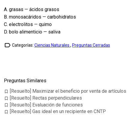
A. grasas — ácidos grasos
B. monosacáridos — carbohidratos
C. electrolitos — quimo
D. bolo alimenticio — saliva
label_outline
Categorías:
Ciencias Naturales
,
Preguntas Cerradas
Preguntas Similares
[Resuelto] Maximizar el beneficio por venta de artículos
bookmark_border
[Resuelto] Rectas perpendiculares
bookmark_border
[Resuelto] Evaluación de funciones
bookmark_border
[Resuelto] Gas ideal en un recipiente en CNTP
bookmark_border