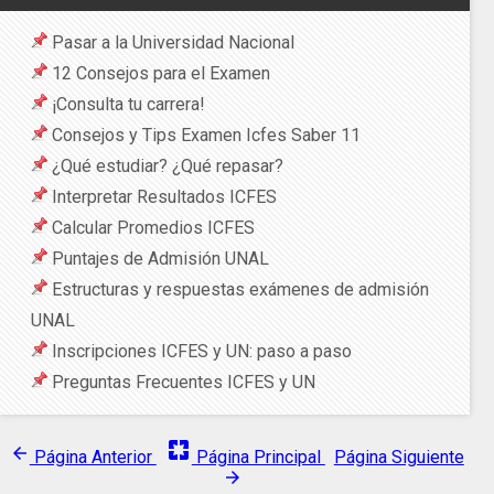
Pasar a la Universidad Nacional
12 Consejos para el Examen
¡Consulta tu carrera!
Consejos y Tips Examen Icfes Saber 11
¿Qué estudiar? ¿Qué repasar?
Interpretar Resultados ICFES
Calcular Promedios ICFES
Puntajes de Admisión UNAL
Estructuras y respuestas exámenes de admisión
UNAL
Inscripciones ICFES y UN: paso a paso
Preguntas Frecuentes ICFES y UN
pages
arrow_back
Página Anterior
Página Principal
Página Siguiente
arrow_forward