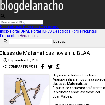
search
Herramientas
Preguntas Frecuentes
Inicio
Portal UNAL
Portal ICFES
Descargas
Foro
Preguntas
Frecuentes
Herramientas
search
Buscar...
Clases de Matemáticas hoy en la BLAA
access_time
Septiembre 18, 2010
share
COMPARTIR POST
Hoy en la Biblioteca Luis Angel
Arango realizaremos una sesión d
clases de Matemáticas.
El punto de encuentro será frente a
la biblioteca en las escaleras del
Juan Valdez.
Los temas a repasar son: