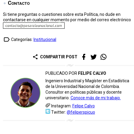
Contacto
Si tiene preguntas o cuestiones sobre esta Política, no dude en
contactarse en cualquier momento por medio del correo electrónico
label_outline
Categorías:
Institucional
share
COMPARTIR POST
PUBLICADO POR
FELIPE CALVO
Ingeniero Industrial y Magíster en Estadística
de la Universidad Nacional de Colombia.
Consultor en políticas públicas y docente
universitario.
Conoce más de mi trabajo.
Instagram:
Felipe Calvo
Twitter:
@feliperspicuo