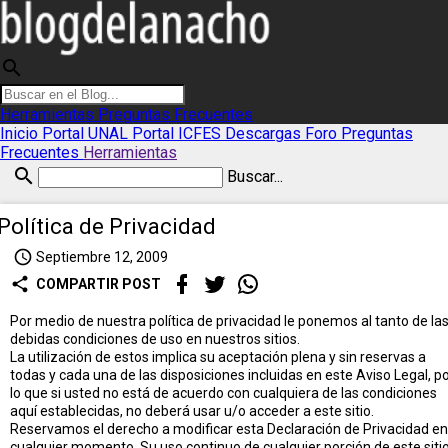
search
Herramientas
Preguntas Frecuentes
Inicio
Portal UNAL
Portal ICFES
Descargas
Foro
Preguntas
Frecuentes
Herramientas
search
Buscar...
Política de Privacidad
access_time
Septiembre 12, 2009
share
COMPARTIR POST
Por medio de nuestra política de privacidad le ponemos al tanto de la
debidas condiciones de uso en nuestros sitios.
La utilización de estos implica su aceptación plena y sin reservas a
todas y cada una de las disposiciones incluidas en este Aviso Legal, p
lo que si usted no está de acuerdo con cualquiera de las condiciones
aquí establecidas, no deberá usar u/o acceder a este sitio.
Reservamos el derecho a modificar esta Declaración de Privacidad en
cualquier momento. Su uso continuo de cualquier porción de este siti