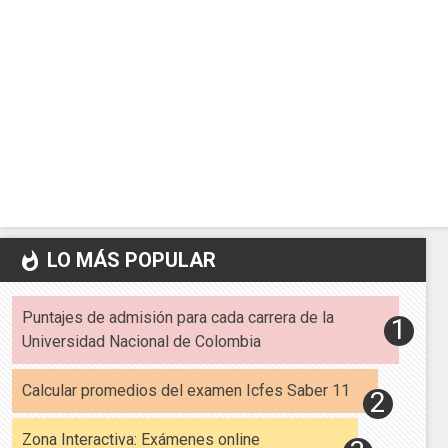
LO MÁS POPULAR
whatshot
Puntajes de admisión para cada carrera de la
Universidad Nacional de Colombia
Calcular promedios del examen Icfes Saber 11
Zona Interactiva: Exámenes online